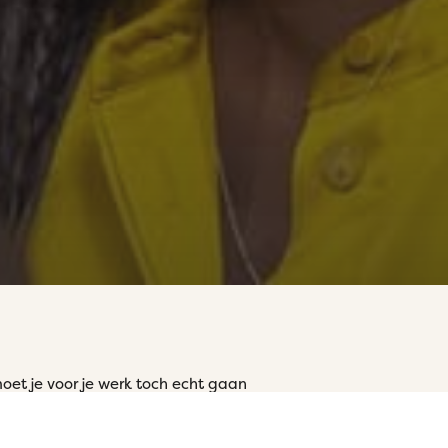
oet je voor je werk toch echt gaan
gse cursus
‘Pakkend Presenteren’
illende technieken door om je beter