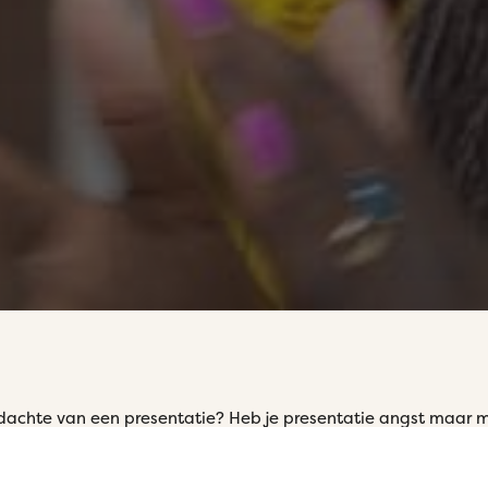
gedachte van een presentatie? Heb je presentatie angst maar m
een training te volgen bij Spreektrainingen. In onze driedaa
lan om een presentatie samen te stellen. Ook nemen we versch