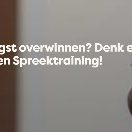
gst overwinnen? Denk 
en Spreektraining!