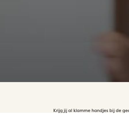
Krijg jij al klamme handjes bij de 
speechen? Denk er dan eens aan om 
leren we je een makkelijk stappenp